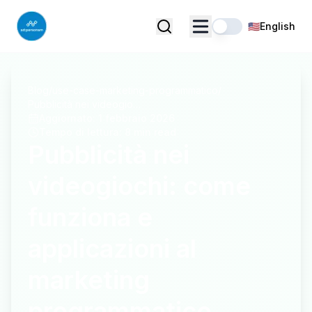
🇺🇸
English
Blog
/
use-case-marketing-programmatico
/
Pubblicità nei videogiochi: come funziona e applicazioni al marketing programmatico
Aggiornato
:
1 febbraio 2026
Tempo di lettura
:
8 min read
Pubblicità nei
videogiochi: come
funziona e
applicazioni al
marketing
programmatico