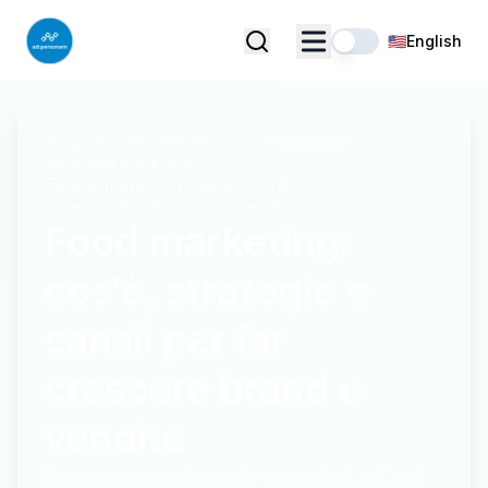
🇺🇸
English
Blog
/
use-case-marketing-programmatico
/
Food marketing: cos’è, strategie e canali per far crescere brand e vendite
Aggiornato
:
26 febbraio 2026
Tempo di lettura
:
9 min read
Food marketing:
cos’è, strategie e
canali per far
crescere brand e
vendite
Scopri come migliorare la tua strategia di food