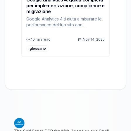
per implementazione, compliance e
migrazione
Google Analytics 4 ti aiuta a misurare le
performance del tuo sito con
tracciamento basato su eventi e funzioni
GDPR-ready. Scopri come integrarlo
10 min read
Nov 14, 2025
con ad:personam per ottimizzare le
campagne programmatiche.
glossario