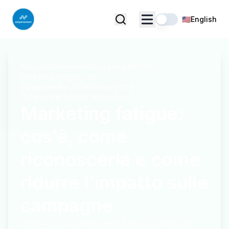
🇺🇸
English
Blog
/
glossario-marketing-programmatico
/
Marketing fatigue: cos’è, come riconoscerla e come ridurre l’impatto sulle campagne
Aggiornato
:
13 febbraio 2026
Tempo di lettura
:
8 min read
Marketing fatigue:
cos’è, come
riconoscerla e come
ridurre l’impatto sulle
campagne
Scopri cos'è la marketing fatigue, come può