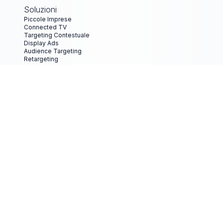
Soluzioni
Piccole Imprese
Connected TV
Targeting Contestuale
Display Ads
Audience Targeting
Retargeting
Marketing Meteorologico
Video Advertising
Audio Advertising
Supporto
Documentazione
Termini di Servizio
Privacy Policy
Cookie Policy
Termini di Servizio per le Inserzioni
Termini di Servizio per Inserzionisti
Linee Guida Creative e Specifiche