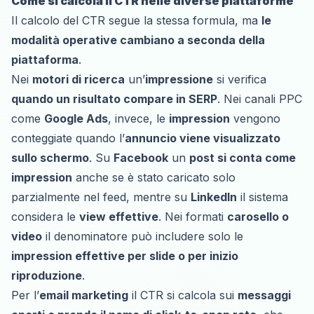
Come si calcola il CTR nelle diverse piattaforme
Il calcolo del CTR segue la stessa formula, ma
le
modalità operative cambiano a seconda della
piattaforma
.
Nei
motori di ricerca
un’
impressione
si verifica
quando un risultato compare in SERP
. Nei canali PPC
come
Google Ads
, invece, le
impression
vengono
conteggiate quando l’
annuncio viene visualizzato
sullo schermo
. Su
Facebook
un
post si conta come
impression
anche se è stato caricato solo
parzialmente nel feed, mentre su
LinkedIn
il sistema
considera le
view effettive
. Nei formati
carosello o
video
il denominatore può includere solo le
impression effettive per slide o per inizio
riproduzione
.
Per l’
email marketing
il CTR si calcola sui
messaggi