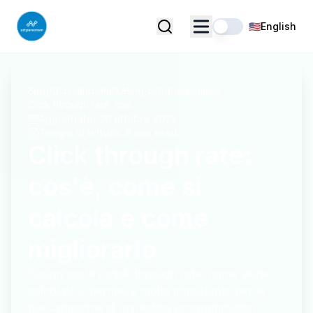
🇺🇸
English
Blog
/
glossario-marketing-programmatico
/
Click through rate: cos'è, come si calcola e come migliorarlo
Aggiornato
:
20 ottobre 2025
Tempo di lettura
:
8 min read
Click through rate:
cos'è, come si
calcola e come
migliorarlo
Scopri cos'è il click through rate, come viene
calcolato e perché è molto importante per le
tue campagne di marketing programmatico