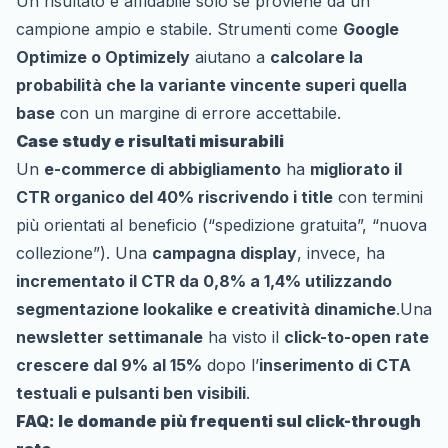
Un risultato è affidabile solo se proviene da un
campione ampio e stabile. Strumenti come
Google
Optimize o Optimizely
aiutano a
calcolare la
probabilità che la variante vincente superi quella
base
con un margine di errore accettabile.
Case study e risultati misurabili
Un
e-commerce di abbigliamento
ha
migliorato il
CTR organico del 40% riscrivendo i title
con termini
più orientati al beneficio (“spedizione gratuita”, “nuova
collezione”). Una
campagna display
, invece, ha
incrementato il CTR da 0,8% a 1,4% utilizzando
segmentazione lookalike e creatività dinamiche
.Una
newsletter settimanale
ha visto il
click-to-open rate
crescere dal 9% al 15%
dopo l’
inserimento di CTA
testuali e pulsanti ben visibili
.
FAQ: le domande più frequenti sul click-through