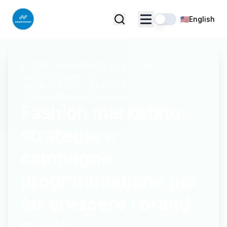
🇺🇸
English
Blog
/
use-case-marketing-programmatico
/
Fashion marketing: strategie e campagne programmatiche per far crescere i brand moda
Aggiornato
:
8 maggio 2026
Tempo di lettura
:
9 min read
Fashion marketing:
strategie e
campagne
programmatiche per
far crescere i brand
moda